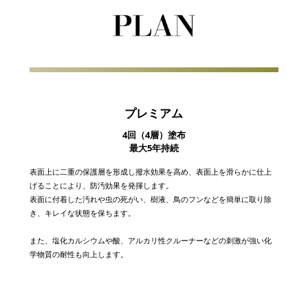
プレミアム
4回（4層）塗布
最大5年持続
表面上に二重の保護層を形成し撥水効果を高め、表面上を滑らかに仕上
げることにより、防汚効果を発揮します。
表面に付着した汚れや虫の死がい、樹液、鳥のフンなどを簡単に取り除
き、キレイな状態を保ちます。
また、塩化カルシウムや酸、アルカリ性クルーナーなどの刺激が強い化
学物質の耐性も向上します。