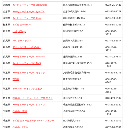
宮城県
カービューティープロ SHIROISHI
白石市福岡深谷字青木上6-1
0224-25-8130
山形県
カービューティープロ ビーグル
山形市成沢西3-15-36
023-674-8778
茨城県
カービューティープロ Duce
常陸大宮市小野2906
0295-53-6088
栃木県
株式会社 MISSION
佐野市栃本町2417-3
0283-55-9266
栃木県
Lucky Village
足利市羽刈町625-3
080-9688-
3323
群馬県
PRO グラスランド
富岡市下高瀬238-1
0274-62-3914
群馬県
アクセルクリーン 株式会社
前橋市上泉町1148-1
080-1164-
5924
群馬県
カービューティープロ NAGASE
藤岡市藤岡623-15
0274-22-7811
群馬県
カービューティープロ BMS
伊勢崎市東小保方町3995-3
070-9222-
1988
埼玉県
カービューティープロ セキグチ
入間郡毛呂山町箕和田103
049-294-1716
埼玉県
WOHL
所沢市牛沼813-6
080-6506-
0360
埼玉県
オートディテイリングあおき
新座市大和田3-11-6
090-2226-
3555
埼玉県
株式会社 カービューティープロ エイト
川口市芝下2-3-10
048-499-0107
千葉県
カービューティープロ シャイン
千葉市若葉区若松町114-52
043-232-5322
千葉県
株式会社 澄昭
八街市八街ほ996-30
090-9951-
1237
千葉県
株式会社 カービューティーアイアイシー
市川市田尻1-3-9
047-378-9019
千葉県
株式会社 Pilote
成田市宗吾2-296-1
0476-28-2707