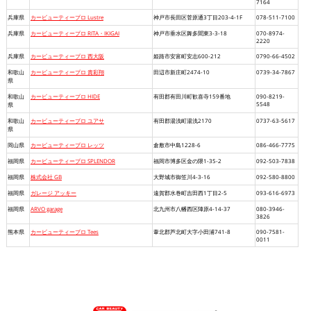
7164
兵庫県
カービューティープロ Lustre
神戸市長田区菅原通3丁目203-4-1F
078-511-7100
兵庫県
カービューティープロ RITA・IKIGAI
神戸市垂水区舞多聞東3-3-18
070-8974-
2220
兵庫県
カービューティープロ 西大阪
姫路市安富町安志600-212
0790-66-4502
和歌山
カービューティープロ 貴彩翔
田辺市新庄町2474-10
0739-34-7867
県
和歌山
カービューティープロ HIDE
有田郡有田川町歓喜寺159番地
090-8219-
5548
県
和歌山
カービューティープロ ユアサ
有田郡湯浅町湯浅2170
0737-63-5617
県
岡山県
カービューティープロ レッツ
倉敷市中島1228-6
086-466-7775
福岡県
カービューティープロ SPLENDOR
福岡市博多区金の隈1-35-2
092-503-7838
福岡県
株式会社 GB
大野城市御笠川4-3-16
092-580-8800
福岡県
ガレージ アッキー
遠賀郡水巻町吉田西1丁目2-5
093-616-6973
福岡県
ARVO garage
北九州市八幡西区陣原4-14-37
080-3946-
3826
熊本県
カービューティープロ Tees
葦北郡芦北町大字小田浦741-8
090-7581-
0011