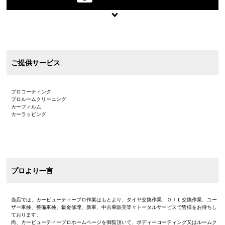
ご提供サービス
プロコーティング
プロルームクリーニング
カーフィルム
カーラッピング
プロより一言
当店では、カービューティープロ作業はもとより、タイヤ交換作業、ＯＩＬ交換作業、ユー
ザー車検、整備車検、鈑金修理、新車、中古車販売等々トータルサービスで皆様をお待ちし
ております。
尚、カービューティープロホームページを御覧頂いて、ボディーコーティング又はルームク