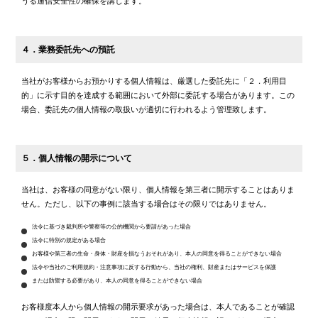
うる通信安全性の確保を講じます。
４．業務委託先への預託
当社がお客様からお預かりする個人情報は、厳選した委託先に「２．利用目
的」に示す目的を達成する範囲において外部に委託する場合があります。この
場合、委託先の個人情報の取扱いが適切に行われるよう管理致します。
５．個人情報の開示について
当社は、お客様の同意がない限り、個人情報を第三者に開示することはありま
せん。ただし、以下の事例に該当する場合はその限りではありません。
法令に基づき裁判所や警察等の公的機関から要請があった場合
法令に特別の規定がある場合
お客様や第三者の生命・身体・財産を損なうおそれがあり、本人の同意を得ることができない場合
法令や当社のご利用規約・注意事項に反する行動から、当社の権利、財産またはサービスを保護
または防禦する必要があり、本人の同意を得ることができない場合
お客様度本人から個人情報の開示要求があった場合は、本人であることが確認