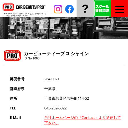
?
カーコーティング、カーフィルムなど、
カーディテイリ
ングならカービューティープロ。
カービューティープロ シャイン
ID No.1065
郵便番号
264-0021
都道府県
千葉県
住所
千葉市若葉区若松町114-52
TEL
043-232-5322
E-Mail
自社ホームページの『Contact』より送信して
下さい。