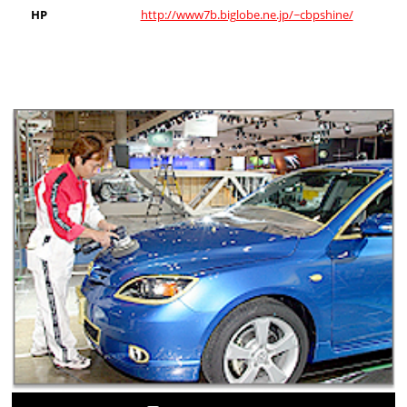
HP
http://www7b.biglobe.ne.jp/~cbpshine/