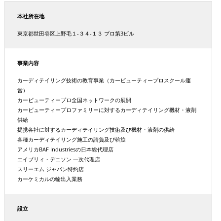
本社所在地
東京都世田谷区上野毛１-３４-１３ プロ第3ビル
事業内容
カーディテイリング技術の教育事業（カービューティープロスクール運
営）
カービューティープロ全国ネットワークの展開
カービューティープロファミリーに対するカーディテイリング機材・液剤
供給
提携各社に対するカーディテイリング技術及び機材・液剤の供給
各種カーディテイリング施工の請負及び斡旋
アメリカBAF Industriesの日本総代理店
エイブリィ・デニソン 一次代理店
スリーエム ジャパン特約店
カーケミカルの輸出入業務
設立