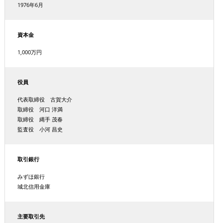
1976年6月
資本金
1,000万円
役員
代表取締役 古賀大介
取締役 河口 洋満
取締役 縄手 茂春
監査役 小河 昌史
取引銀行
みずほ銀行
城北信用金庫
主要取引先