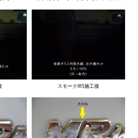
後
スモークIR5施工後