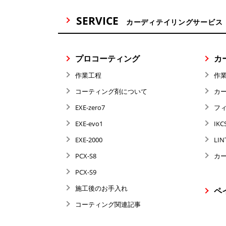
SERVICE
カーディテイリングサービス
プロコーティング
カ
作業工程
作
コーティング剤について
カ
EXE-zero7
フ
EXE-evo1
IKC
EXE-2000
LIN
PCX-S8
カ
PCX-S9
施工後のお手入れ
ペ
コーティング関連記事