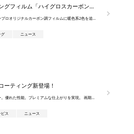
カーラッピングフィルム「ハイグロスカーボンR」さらに新色追加！
カービューティープロオリジナルカーボン調フィルムに暖色系2色を追加しました。 雑味のないクリアでさわやかな発色の「ハイグロスカーボンR イエロー」、 チョコレートのような濃い色合いで温かみのある「ハイグロスカーボンR ブ […]
ング
ニュース
コーティング新登場！
先進テクノロジー。優れた性能。プレミアムな仕上がりを実現。 画期的なテクノロジーと製品性能が融合し、新たに誕生した「3M™セラミックコーティング」。 高光沢の輝きが得られ、磨いたばかりのような“艶と高撥水を維持します。 […]
ービス
ニュース