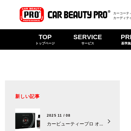
カーコーテ
カーディテ
TOP
SERVICE
PR
トップページ
サービス
基準施
新しい記事
2025 11 / 08
カービューティープロ オリジナルセラミックコーティング「EXE-zero7」新登場