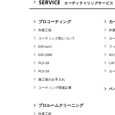
SERVICE
カーディテイリングサービス
プロコーティング
カ
作業工程
作
コーティング剤について
カ
EXE-evo1
フ
EXE-2000
IKC
PCX-S8
LIN
PCX-S9
カ
施工後のお手入れ
コーティング関連記事
ペ
プロルームクリーニング
作業工程