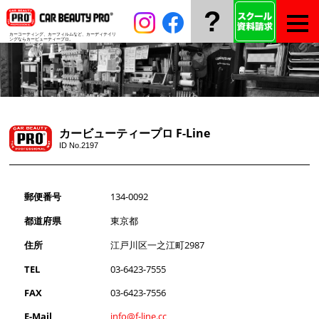
?
カーコーティング、カーフィルムなど、
カーディテイリ
ングならカービューティープロ。
カービューティープロ F-Line
ID No.2197
郵便番号
134-0092
都道府県
東京都
住所
江戸川区一之江町2987
TEL
03-6423-7555
FAX
03-6423-7556
E-Mail
info@f-line.cc