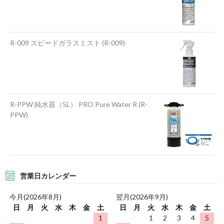
R-009 スピードガラスミスト (R-009)
R-PPW 純水器（5L） PRO Pure Water R (R-
PPW)
営業日カレンダー
今月(2026年8月)
翌月(2026年9月)
日
月
火
水
木
金
土
日
月
火
水
木
金
土
1
1
2
3
4
5