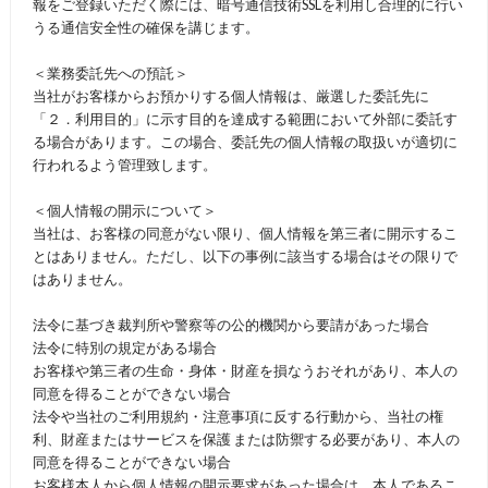
報をご登録いただく際には、暗号通信技術SSLを利用し合理的に行い
うる通信安全性の確保を講じます。
＜業務委託先への預託＞
当社がお客様からお預かりする個人情報は、厳選した委託先に
「２．利用目的」に示す目的を達成する範囲において外部に委託す
る場合があります。この場合、委託先の個人情報の取扱いが適切に
行われるよう管理致します。
＜個人情報の開示について＞
当社は、お客様の同意がない限り、個人情報を第三者に開示するこ
とはありません。ただし、以下の事例に該当する場合はその限りで
はありません。
法令に基づき裁判所や警察等の公的機関から要請があった場合
法令に特別の規定がある場合
お客様や第三者の生命・身体・財産を損なうおそれがあり、本人の
同意を得ることができない場合
法令や当社のご利用規約・注意事項に反する行動から、当社の権
利、財産またはサービスを保護 または防禦する必要があり、本人の
同意を得ることができない場合
お客様本人から個人情報の開示要求があった場合は、本人であるこ