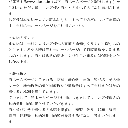
が運営するwww.cbp.co.jp（以下、当ホームページと記述します）を
ご利用いただく際に、お客様と当社とのすべての行為に適用されま
す。
お客様は本規約をよくお読みになり、すべての内容について承諾の
上、当社の当ホームページをご利用ください。
＜規約の変更＞
本規約は、当社によりお客様への事前の通知なく変更が可能なもの
とします。変更の際は当社当ホームページにて随時情報を更新する
ものとします。当社は規約の変更により生じた事象には保証をいた
しかねます。
＜著作権＞
当ホームページに含まれる、商標、著作物、画像、製品名、その他
マーク、著作権等の知的財産権及び情報等はすべて当社またはその
提供者が権利を有しています。
従いまして、当ホームページの利用につきましては、お客様個人の
私的使用目的に限らせていただきます。
当社並びにその提供者の承諾を得ずに、複製、改変、頒布、譲渡、
貸与、転載等、私的利用目的範囲を超える行為は、禁止いたしま
す。