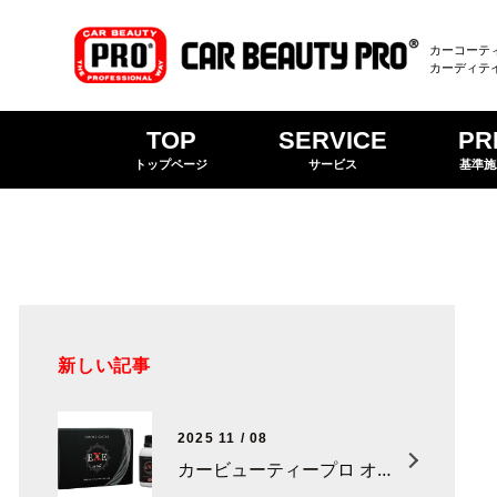
カーコーテ
カーディテ
TOP
SERVICE
PR
トップページ
サービス
基準施
新しい記事
2025 11 / 08
カービューティープロ オリジナルセラミックコーティング「EXE-zero7」新登場