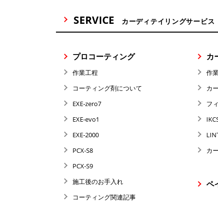
SERVICE
カーディテイリングサービス
プロコーティング
カ
作業工程
作
コーティング剤について
カ
EXE-zero7
フ
EXE-evo1
IKC
EXE-2000
LIN
PCX-S8
カ
PCX-S9
施工後のお手入れ
ペ
コーティング関連記事